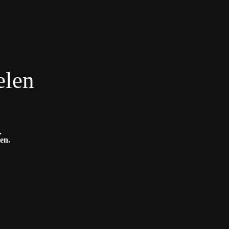
elen
.
en.